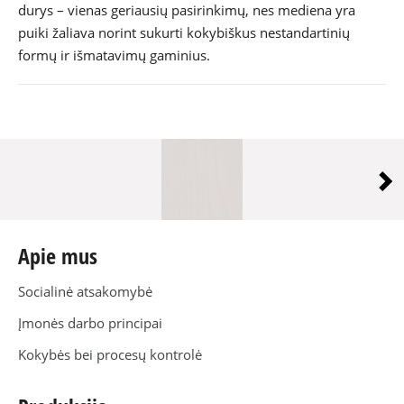
durys – vienas geriausių pasirinkimų, nes mediena yra
puiki žaliava norint sukurti kokybiškus nestandartinių
formų ir išmatavimų gaminius.
Mediniai Langai
Medinės durys
Ekologiški mediniai langai
Kokybiški mediniai langai
Ekonomiški mediniai langai
Įvairių formų mediniai langai
Įvairių formų 
Mediniai langai
Ekonomiški med
Ekonimiškos m
Įvairių formų m
Inovatyvūs medi
Energy Efficie
Gražūs mediniai
Beautiful woo
Medinių langų gamyba
Medinių durų gamyba
Ekonomiškų medinių langų g
Apie mus
Socialinė atsakomybė
Įmonės darbo principai
Kokybės bei procesų kontrolė