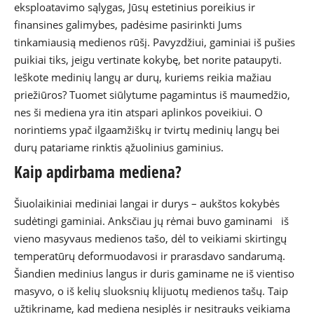
eksploatavimo sąlygas, Jūsų estetinius poreikius ir
finansines galimybes, padėsime pasirinkti Jums
tinkamiausią medienos rūšį. Pavyzdžiui, gaminiai iš pušies
puikiai tiks, jeigu vertinate kokybę, bet norite pataupyti.
Ieškote medinių langų ar durų, kuriems reikia mažiau
priežiūros? Tuomet siūlytume pagamintus iš maumedžio,
nes ši mediena yra itin atspari aplinkos poveikiui. O
norintiems ypač ilgaamžiškų ir tvirtų medinių langų bei
durų patariame rinktis ąžuolinius gaminius.
Kaip apdirbama mediena?
Šiuolaikiniai mediniai langai ir durys – aukštos kokybės
sudėtingi gaminiai. Anksčiau jų rėmai buvo gaminami iš
vieno masyvaus medienos tašo, dėl to veikiami skirtingų
temperatūrų deformuodavosi ir prarasdavo sandarumą.
Šiandien medinius langus ir duris gaminame ne iš vientiso
masyvo, o iš kelių sluoksnių klijuotų medienos tašų. Taip
užtikriname, kad mediena nesiplės ir nesitrauks veikiama