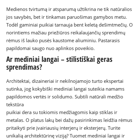
Medienos tvirtumą ir atsparumą užtikrina ne tik natūralios
jos savybės, bet ir tinkamas paruošimas gamybos metu.
Todėl gaminiai puikiai tarnauja bent keletą dešimtmečių. O
norintiems mažiau priežiūros reikalaujančių sprendimų
rėmus iš lauko pusės kaustome aliuminiu. Pastarasis
papildomai saugo nuo aplinkos poveikio.
Ar mediniai langai – stilistiškai geras
sprendimas?
Architektai, dizaineriai ir nekilnojamojo turto ekspertai
sutinka, jog kokybiški mediniai langai suteikia namams
papildomos vertės ir solidumo. Subtili natūrali medžio
tekstūra
puikiai dera su tokiomis medžiagomis kaip stiklas ir
metalas. O platus lakų bei dažų pasirinkimas leidžia rėmus
pritaikyti prie įvairiausių interjerų ir eksterjerų. Turite
unikalią architektūrinę viziją? Tuomet mediniai langai ir