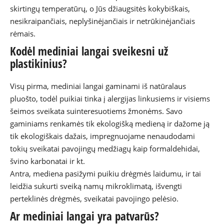
skirtingų temperatūrų, o Jūs džiaugsitės kokybiškais,
nesikraipančiais, neplyšinėjančiais ir netrūkinėjančiais
rėmais.
Kodėl mediniai langai sveikesni už
plastikinius?
Visų pirma, mediniai langai gaminami iš natūralaus
pluošto, todėl puikiai tinka į alergijas linkusiems ir visiems
šeimos sveikata suinteresuotiems žmonėms. Savo
gaminiams renkamės tik ekologišką medieną ir dažome ją
tik ekologiškais dažais, impregnuojame nenaudodami
tokių sveikatai pavojingų medžiagų kaip formaldehidai,
švino karbonatai ir kt.
Antra, mediena pasižymi puikiu drėgmės laidumu, ir tai
leidžia sukurti sveiką namų mikroklimatą, išvengti
perteklinės drėgmės, sveikatai pavojingo pelėsio.
Ar mediniai langai yra patvarūs?