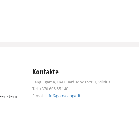
orms
n windows
ws
ws production
ws
oden doors
oden doors
s of various forms
den windows
den windows
s of various forms
Kontakte
Langų gama, UAB, Beržuonos Str. 1, Vilnius
Tel. +370 605 55 140
E-mail:
info@gamalangai.lt
Fenstern