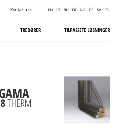
Kontakt oss
EN
LT
RU
FR
NO
DE
SV
ES
TREDØRER
TILPASSETE LØSNINGER
price
Wooden
windows
GAMA
Wooden
windows
price
78
THERM