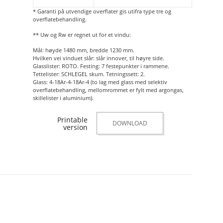
* Garanti på utvendige overflater gis utifra type tre og
overflatebehandling.
** Uw og Rw er regnet ut for et vindu:
Mål: høyde 1480 mm, bredde 1230 mm.
Hvilken vei vinduet slår: slår innover, til høyre side.
Glasslister: ROTO. Festing: 7 festepunkter i rammene.
Tettelister: SCHLEGEL skum. Tetningssett: 2.
Glass: 4-18Ar-4-18Ar-4 (to lag med glass med selektiv
overflatebehandling, mellomrommet er fylt med argongas,
skillelister i aluminium).
Printable
DOWNLOAD
version