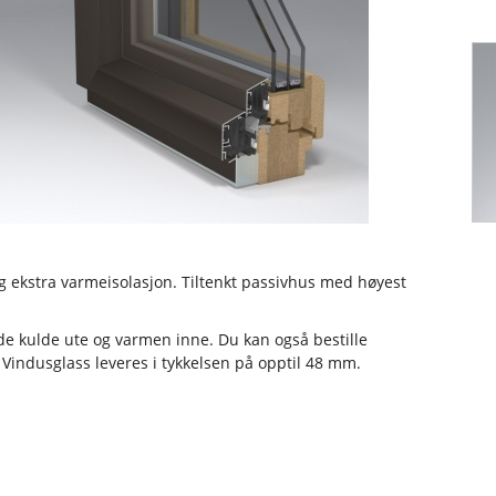
price
Wooden
windows
Wooden
windows
price
ekstra varmeisolasjon. Tiltenkt passivhus med høyest
lde kulde ute og varmen inne. Du kan også bestille
 Vindusglass leveres i tykkelsen på opptil 48 mm.