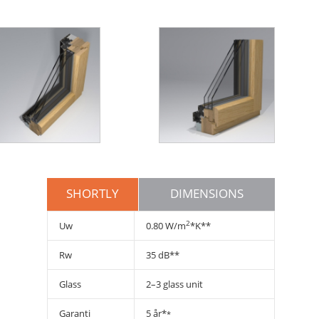
price
Wooden
windows
Wooden
windows
price
SHORTLY
DIMENSIONS
2
Uw
0.80 W/m
*K**
Rw
35 dB**
Glass
2–3 glass unit
Garanti
5 år*
*