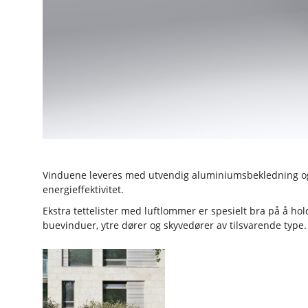
price
Wooden
windows
Wooden
Vinduene leveres med utvendig aluminiumsbekledning og 
windows
energieffektivitet.
price
Ekstra tettelister med luftlommer er spesielt bra på å ho
buevinduer, ytre dører og skyvedører av tilsvarende type.