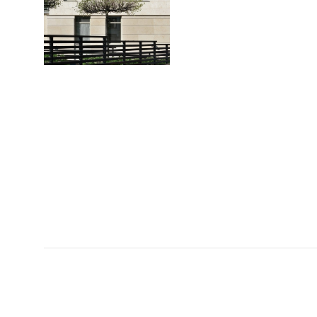
price
Wooden
windows
Wooden
windows
price