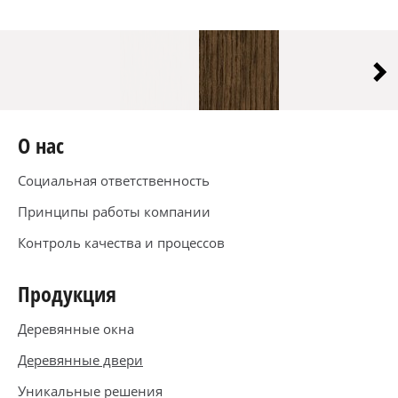
Medinių langų gamyba
Medinės
Medini
Ekologiš
Kokybiš
Ekonomi
Įvairių 
Mediniai Langai
O нас
Социальная ответственность
Принципы работы компании
Контроль качества и процессов
Продукция
Деревянные окна
Деревянные двери
Уникальные решения