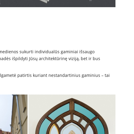
medienos sukurti individualūs gaminiai išsaugo
padės išpildyti Jūsų architektūrinę viziją, bet ir bus
lgametė patirtis kuriant nestandartinius gaminius – tai