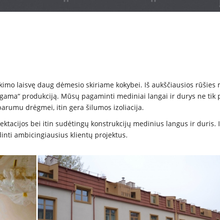
imo laisvę daug dėmesio skiriame kokybei. Iš aukščiausios rūšies 
gų gama“ produkciją. Mūsų pagaminti
mediniai langai
ir durys ne tik 
arumu drėgmei, itin gera šilumos izoliacija.
tacijos bei itin sudėtingų konstrukcijų medinius langus ir duris. I
dinti ambicingiausius klientų projektus.