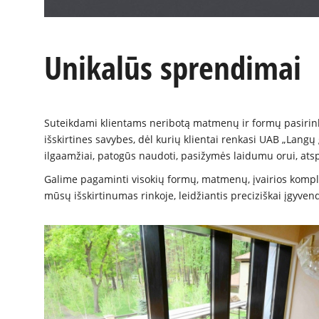
Unikalūs sprendimai
Suteikdami klientams neribotą matmenų ir formų pasirink
išskirtines savybes, dėl kurių klientai renkasi UAB „Lan
ilgaamžiai, patogūs naudoti, pasižymės laidumu orui, atsp
Galime pagaminti visokių formų, matmenų, įvairios komplek
mūsų išskirtinumas rinkoje, leidžiantis preciziškai įgyven