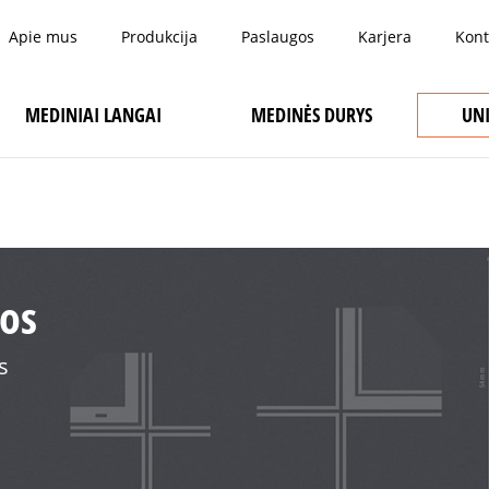
Apie mus
Produkcija
Paslaugos
Karjera
Kont
MEDINIAI LANGAI
MEDINĖS DURYS
UN
jos
s